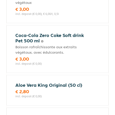
végétaux
€ 3,00
incl. deposit (€ 0,00), € 6,00/l, 0,5l
Coca-Cola Zero Coke Soft drink
Pet 500 ml
Boisson rafraîchissante aux extraits
végétaux, avec édulcorants.
€ 3,00
incl. deposit (€ 0,00)
Aloe Vera King Original (50 cl)
€ 2,80
incl. deposit (€ 0,00)