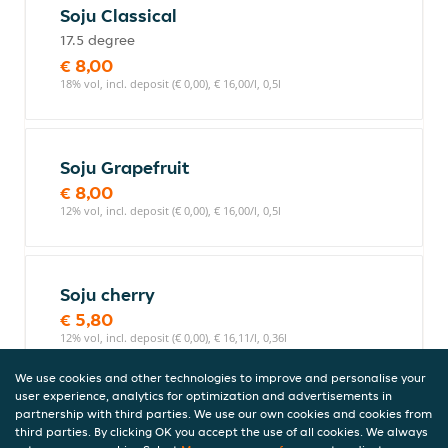
Soju Classical
17.5 degree
€ 8,00
18% vol, incl. deposit (€ 0,00), € 16,00/l, 0,5l
Soju Grapefruit
€ 8,00
12% vol, incl. deposit (€ 0,00), € 16,00/l, 0,5l
Soju cherry
€ 5,80
12% vol, incl. deposit (€ 0,00), € 16,11/l, 0,36l
We use cookies and other technologies to improve and personalise your
user experience, analytics for optimization and advertisements in
partnership with third parties. We use our own cookies and cookies from
Soju Fresh
third parties. By clicking OK you accept the use of all cookies. We always
1