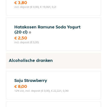
€ 3,80
incl. deposit (€ 0,00), € 19,00/l, 0,2l
Hatakosen Ramune Soda Yogurt
(20 cl)
€ 2,50
incl. deposit (€ 0,00)
Alcoholische dranken
Soju Strawberry
€ 8,00
12% vol, incl. deposit (€ 0,00), € 22,22/l, 0,36l