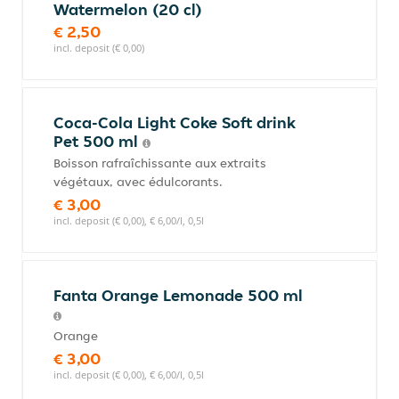
Watermelon (20 cl)
€ 2,50
incl. deposit (€ 0,00)
Coca-Cola Light Coke Soft drink
Pet 500 ml
Boisson rafraîchissante aux extraits
végétaux, avec édulcorants.
€ 3,00
incl. deposit (€ 0,00), € 6,00/l, 0,5l
Fanta Orange Lemonade 500 ml
Orange
€ 3,00
incl. deposit (€ 0,00), € 6,00/l, 0,5l