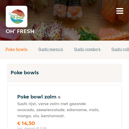
OH' FRESH
Poke bowls
Sushi menu's
Sushi combo's
Sushi rol
Poke bowls
Poke bowl zalm
Sushi rijst, verse zalm met gezonde
avocado, zeewiersalade, edamame, maïs,
mango, sla, kerstomaat.
€ 14,50
incl. deposit (€ 0,00)