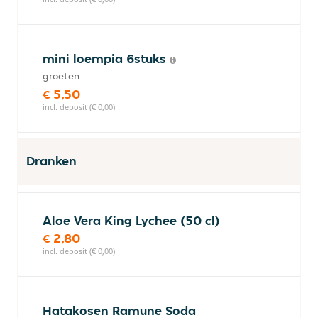
mini loempia 6stuks
groeten
€ 5,50
incl. deposit (€ 0,00)
Dranken
Aloe Vera King Lychee (50 cl)
€ 2,80
incl. deposit (€ 0,00)
Hatakosen Ramune Soda