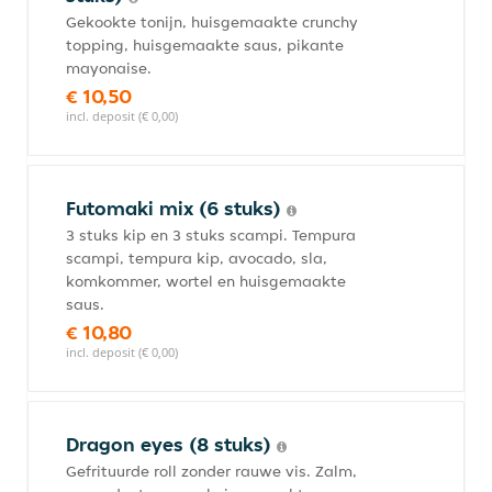
Gekookte tonijn, huisgemaakte crunchy
topping, huisgemaakte saus, pikante
mayonaise.
€ 10,50
incl. deposit (€ 0,00)
Futomaki mix (6 stuks)
3 stuks kip en 3 stuks scampi. Tempura
scampi, tempura kip, avocado, sla,
komkommer, wortel en huisgemaakte
saus.
€ 10,80
incl. deposit (€ 0,00)
Dragon eyes (8 stuks)
Gefrituurde roll zonder rauwe vis. Zalm,