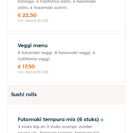
tamago, 4 California zalm, 4 hosomaki
zalm, 4 hosomaki surimi.
€ 22,50
incl. deposit (€ 0,00)
Veggi menu
6 futomaki veggi, 8 hosomaki veggi, 4
California veggi.
€ 17,50
incl. deposit (€ 0,00)
Sushi rolls
Futomaki tempura mix (6 stuks)
3 stuks kip en 3 stuks scampi, zonder
rauwe vis. Tempura scampi, tempura kip,