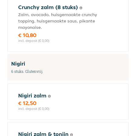
Crunchy zalm (8 stuks)
Zalm, avocado, huisgemaakte crunchy
topping, huisgemaakte saus, pikante
mayonaise.
€ 10,80
incl. deposit (€ 0,00)
Nigiri
6 stuks. Glutenvrij.
Nigiri zalm
€ 12,50
incl. deposit (€ 0,00)
Nigiri zalm & tonijn